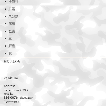
撮影行
日常
未分類
無線
登山
車
野鳥
食
お問い合わせ
kanifilm
Address
minamisuna 2-23-7
koto-ku
Tokyo Japan
136-0076
Contents