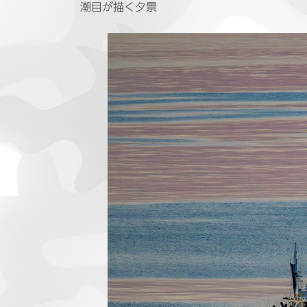
日
潮目が描く夕景
時
: