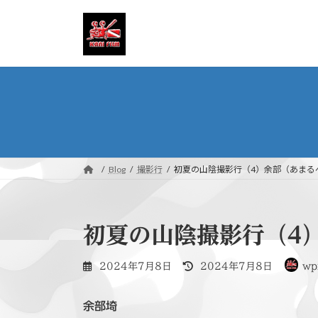
コ
ナ
ン
ビ
テ
ゲ
ン
ー
ツ
シ
へ
ョ
ス
ン
キ
に
ッ
移
プ
動
Blog
撮影行
初夏の山陰撮影行（4）余部（あまる
初夏の山陰撮影行（4
最
2024年7月8日
2024年7月8日
wp
終
更
余部埼
新