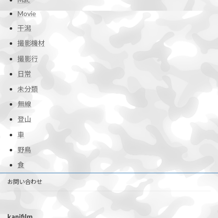
Movie
干潟
撮影機材
撮影行
日常
未分類
無線
登山
車
野鳥
食
お問い合わせ
kanifilm