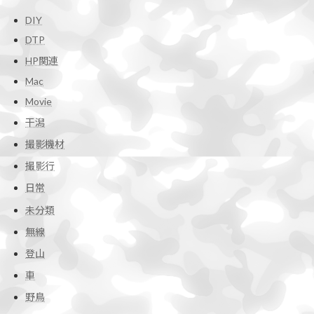
DIY
DTP
HP関連
Mac
Movie
干潟
撮影機材
撮影行
日常
未分類
無線
登山
車
野鳥