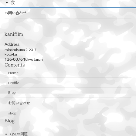
食
お問い合わせ
kanifilm
Address
minamisuna 2-23-7
koto-ku
Tokyo Japan
136-0076
Contents
Home
Profile
Blog
お問い合わせ
shop
Blog
QSLの問題