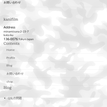
お問い合わせ
kanifilm
Address
minamisuna 2-23-7
koto-ku
Tokyo Japan
136-0076
Contents
Home
Profile
Blog
お問い合わせ
shop
Blog
QSLの問題