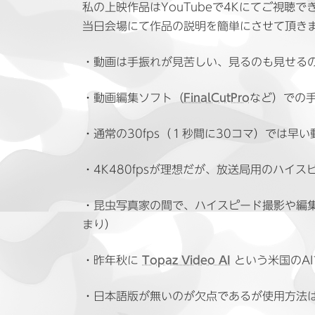
日
私の上映作品はYouTubeで4Kにてご視聴で
時
当日会場にて作品の説明を簡単にさせて頂き
:
・動画は手振れが見苦しい、見るのも見せる
・動画編集ソフト（
FinalCutPro
など）での
・通常の30fps（１秒間に30コマ）では
・4K480fpsが理想だが、放送局用のハ
・昆虫写真家の間で、ハイスピード撮影や編集
まり）
・昨年秋に
Topaz Video AI
という米国のA
・日本語版が無いのが欠点であるが使用方法