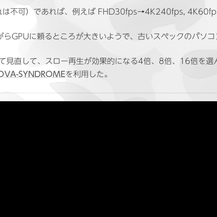
）であれば、例えば FHD30fps→4K240fps, 4K60f
がらGPUに頼るところが大きいようで、古いスペックのパソ
て見直して、スロー再生が効果的になる4倍、8倍、16倍を選んで加工
OVA-SYNDROME
を利用した。