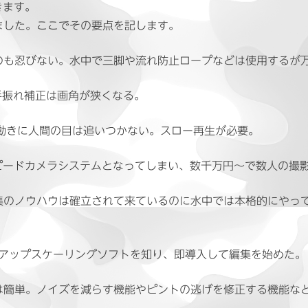
きます。
ました。ここでその要点を記します。
のも忍びない。水中で三脚や流れ防止ロープなどは使用するが
手振れ補正は画角が狭くなる。
早い動きに人間の目は追いつかない。スロー再生が必要。
イスピードカメラシステムとなってしまい、数千万円〜で数人の撮
のノウハウは確立されて来ているのに水中では本格的にやってい
Iアップスケーリングソフトを知り、即導入して編集を始めた。
は簡単。ノイズを減らす機能やピントの逃げを修正する機能な