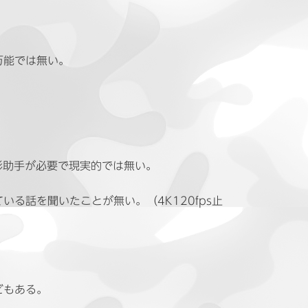
万能では無い。
影助手が必要で現実的では無い。
る話を聞いたことが無い。（4K120fps止
どもある。