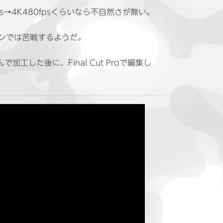
ps→4K480fpsくらいなら不自然さが無い。
コンでは苦戦するようだ。
した後に、Final Cut Proで編集し