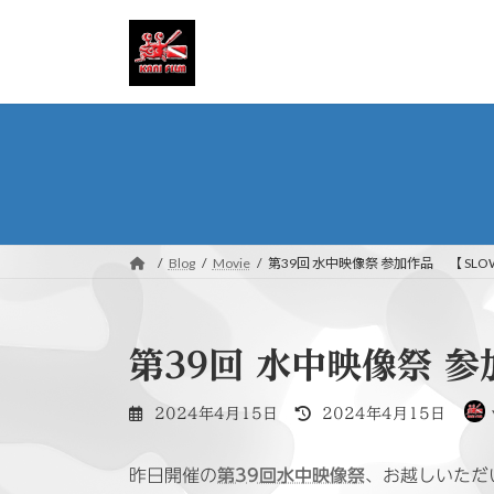
コ
ナ
ン
ビ
テ
ゲ
ン
ー
ツ
シ
へ
ョ
ス
ン
キ
に
ッ
移
プ
動
Blog
Movie
第39回 水中映像祭 参加作品 【 SLOW
第39回 水中映像祭 参
最
2024年4月15日
2024年4月15日
終
更
昨日開催の
第39回水中映像祭
、お越しいただ
新