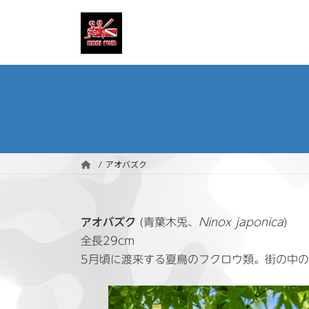
コ
ナ
ン
ビ
テ
ゲ
ン
ー
ツ
シ
へ
ョ
ス
ン
キ
に
ッ
移
プ
動
アオバズク
アオバズク
(青葉木兎、
Ninox japonica
)
全長29cm
5月頃に渡来する夏鳥のフクロウ類。街の中