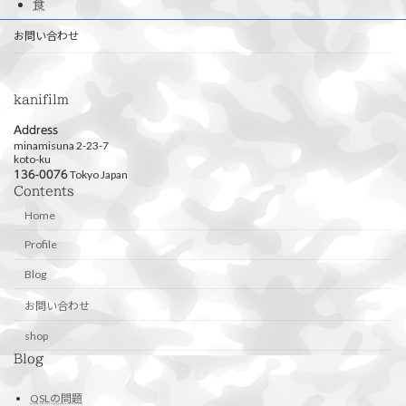
食
お問い合わせ
kanifilm
Address
minamisuna 2-23-7
koto-ku
Tokyo Japan
136-0076
Contents
Home
Profile
Blog
お問い合わせ
shop
Blog
QSLの問題