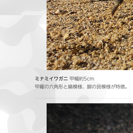
ミナミイワガニ
甲幅約5cm
甲羅の六角形と縞模様、脚の斑模様が特徴。