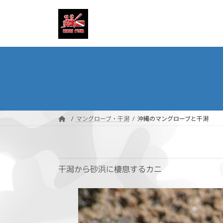
コ
ナ
ン
ビ
テ
ゲ
ン
ー
ツ
シ
へ
ョ
ス
ン
キ
に
ッ
移
プ
動
マングローブ・干潟
沖縄のマングローブと干潟
干潟から砂浜に棲息するカニ