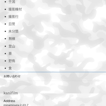
干潟
撮影機材
撮影行
日常
未分類
無線
登山
車
野鳥
食
お問い合わせ
kanifilm
Address
minamisuna 2-23-7