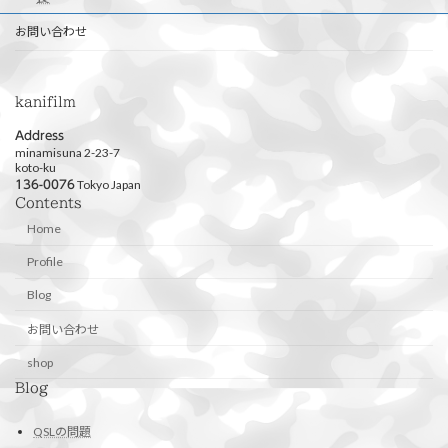
お問い合わせ
kanifilm
Address
minamisuna 2-23-7
koto-ku
Tokyo Japan
136-0076
Contents
Home
Profile
Blog
お問い合わせ
shop
Blog
QSLの問題