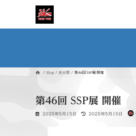
コ
ナ
ン
ビ
テ
ゲ
ン
ー
ツ
シ
へ
ョ
ス
ン
キ
に
ッ
移
プ
動
Blog
未分類
第46回 SSP展 開催
第46回 SSP展 開催
最
2025年5月15日
2025年5月15日
終
更
新