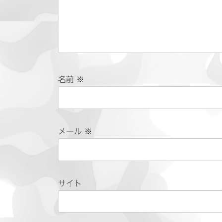
名前
※
メール
※
サイト