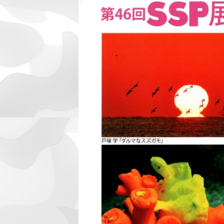
日
時
: