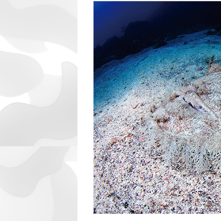
日
時
: