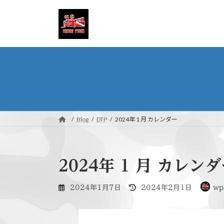
コ
ナ
ン
ビ
テ
ゲ
ン
ー
ツ
シ
へ
ョ
ス
ン
キ
に
ッ
移
プ
動
Blog
DTP
2024年 1 月 カレンダー
2024年 1 月 カレン
最
2024年1月7日
2024年2月1日
wp
終
更
新