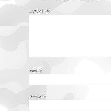
コメント
※
名前
※
メール
※