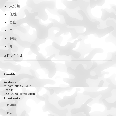
未分類
無線
登山
車
野鳥
食
お問い合わせ
kanifilm
Address
minamisuna 2-23-7
koto-ku
136-0076
Tokyo Japan
Contents
Home
Profile