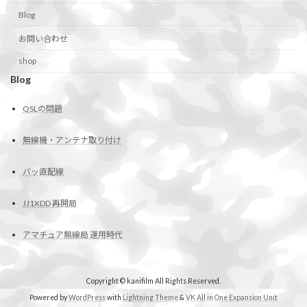
Blog
お問い合わせ
shop
Blog
QSLの問題
無線機・アンテナ取り付け
バッ直配線
JJ1XDD 再開局
アマチュア無線局 運用時代
Copyright © kanifilm All Rights Reserved.
Powered by
WordPress
with
Lightning Theme
&
VK All in One Expansion Unit