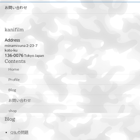
お問い合わせ
kanifilm
Address
minamisuna 2-23-7
koto-ku
Tokyo Japan
136-0076
Contents
Home
Profile
Blog
お問い合わせ
shop
Blog
QSLの問題