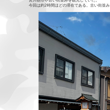
宮川朝市や古い街並みを観光していた。

日
今回は約2時間ほどの滞在である。古い街並
時
: