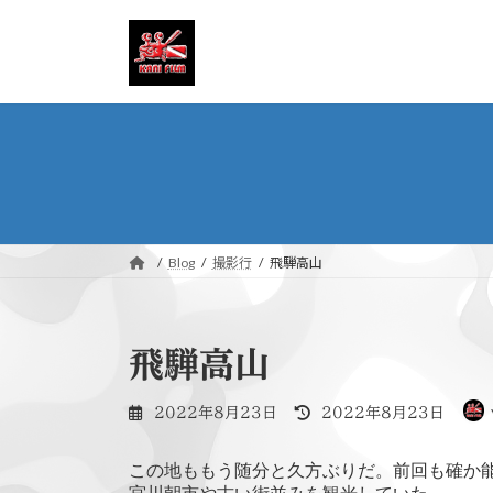
コ
ナ
ン
ビ
テ
ゲ
ン
ー
ツ
シ
へ
ョ
ス
ン
キ
に
ッ
移
プ
動
Blog
撮影行
飛騨高山
飛騨高山
最
2022年8月23日
2022年8月23日
終
更
この地ももう随分と久方ぶりだ。前回も確か能
新