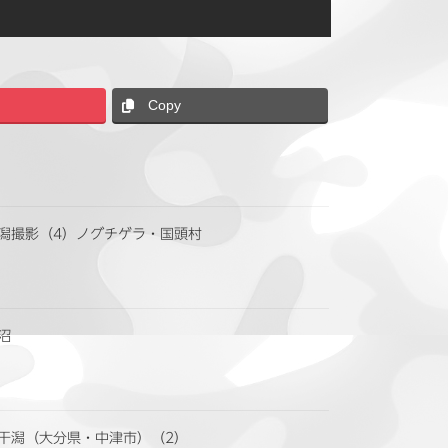
Copy
潟撮影（4）ノグチゲラ・国頭村
沼
干潟（大分県・中津市）（2）