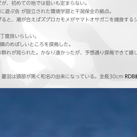
だが、初めての地では狙いも定まらない。
辺に遊ぶ会 が設立された環境学習と干潟保全の拠点。
げると、潮が合えばズグロカモメがヤマトオサガニを捕食する
ば丁度良いらしい。
近隣のめぼしいところを探鳥した。
の群れが見られた。かなり遠かったが、予想通り探鳥できて嬉
夏羽は頭部が黒く和名の由来になっている。全長30cm
RDB