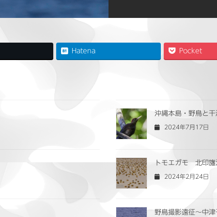
Hatena
Pocket
沖縄本島・野鳥と干
2024年7月17日
トモエガモ 北印旛
2024年2月24日
野鳥撮影遠征〜中津