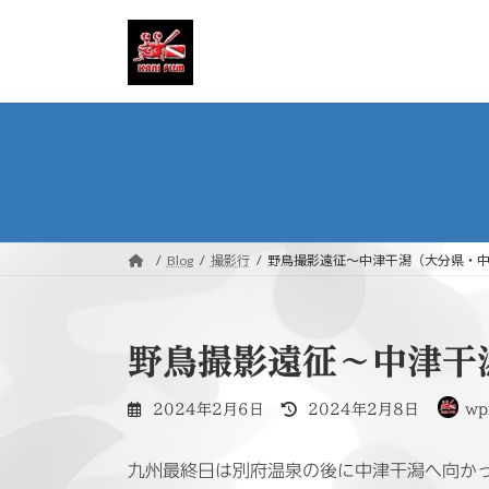
コ
ナ
ン
ビ
テ
ゲ
ン
ー
ツ
シ
へ
ョ
ス
ン
キ
に
ッ
移
プ
動
Blog
撮影行
野鳥撮影遠征〜中津干潟（大分県・中
野鳥撮影遠征〜中津干
最
2024年2月6日
2024年2月8日
wp
終
更
九州最終日は別府温泉の後に中津干潟へ向か
新