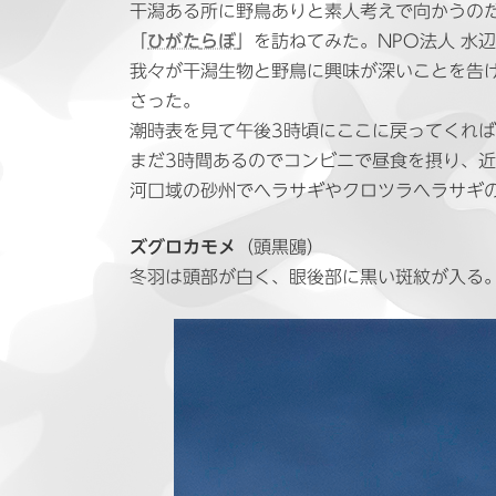
日
干潟ある所に野鳥ありと素人考えで向かうの
時
「
ひがた
らぼ
」を訪ねてみた。NPO法人 水
:
我々が干潟生物と野鳥に興味が深いことを告
さった。
潮時表を見て午後3時頃にここに戻ってくれ
まだ3時間あるのでコンビニで昼食を摂り、
河口域の砂州でヘラサギやクロツラヘラサギ
ズグロカモメ
（頭黒鴎）
冬羽は頭部が白く、眼後部に黒い斑紋が入る。