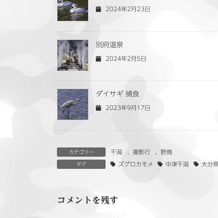
2024年2月23日
別府温泉
2024年2月5日
ダイサギ 捕食
2023年9月17日
干潟
、
撮影行
、
野鳥
カテゴリー
ズグロカモメ
中津干潟
大分
タグ
コメントを残す