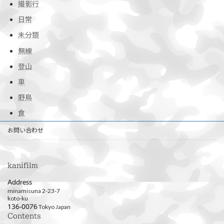
撮影行
日常
未分類
無線
登山
車
野鳥
食
お問い合わせ
kanifilm
Address
minamisuna 2-23-7
koto-ku
Tokyo Japan
136-0076
Contents