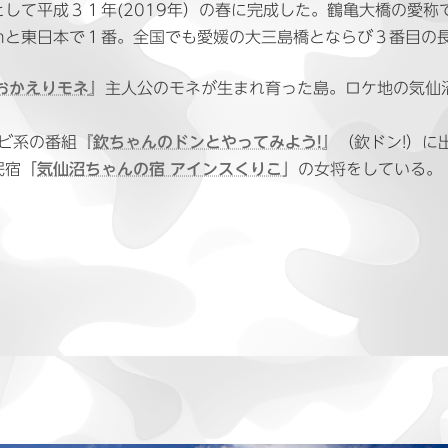
して平成３１年(2019年）の春に完成した。鶴亀大橋の愛称
ｍと東日本で１番。全国でも愛媛の大三島橋とならび３番目の
おかえりモネ
』主人公のモネが生まれ育った島。ロケ地の気仙
レビ系の番組『
欽ちゃんのドンとやってみよう!
』（欽ドン!）に
民宿「
気仙沼ちゃんの宿 アインスくりこ
」の女将をしている。