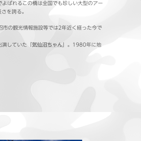
でよばれるこの橋は全国でも珍しい大型のアー
長さを誇る。
沼市の観光情報施設等では2年近く経った今で
出演していた『
気仙沼ちゃん
』。1980年に地