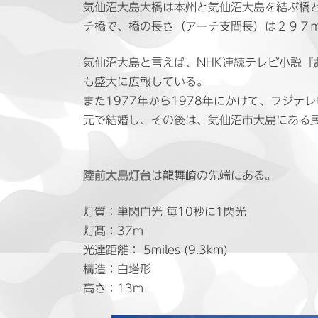
日
気仙沼大島大橋は本州と気仙沼大島を結ぶ橋と
時
チ橋で、橋の長さ（アーチ支間長）は２９７
:
気仙沼大島と言えば、NHK連続テレビ小説『
も盛大に広報している。
また1977年から1978年にかけて、フジテ
元で結婚し、その後は、気仙沼市大島にある
陸前大島灯台
は龍舞崎の先端にある。
灯質：単閃白光 毎10秒に1閃光
灯髙：37m
光達距離： 5miles (9.3km)
構造：白塔形
高さ：13m