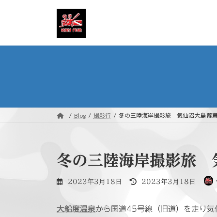
コ
ナ
ン
ビ
テ
ゲ
ン
ー
ツ
シ
へ
ョ
ス
ン
キ
に
ッ
移
プ
動
Blog
撮影行
冬の三陸海岸撮影旅 気仙沼大島 
冬の三陸海岸撮影旅 
最
2023年3月18日
2023年3月18日
終
更
大船度温泉
から国道45号線（旧道）を走り気
新