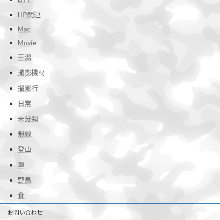
HP関連
Mac
Movie
干潟
撮影機材
撮影行
日常
未分類
無線
登山
車
野鳥
食
お問い合わせ