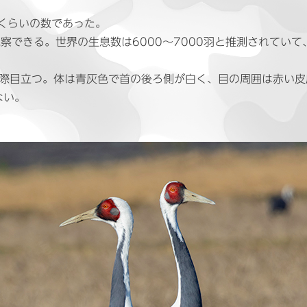
くらいの数であった。
観察できる。世界の生息数は6000〜7000羽と推測されてい
一際目立つ。体は青灰色で首の後ろ側が白く、目の周囲は赤い
ない。