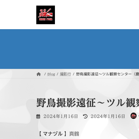
コ
ナ
ン
ビ
テ
ゲ
ン
ー
ツ
シ
へ
ョ
ス
ン
キ
に
ッ
移
プ
動
Blog
撮影行
野鳥撮影遠征〜ツル観察センター（鹿
野鳥撮影遠征〜ツル観
最
2024年1月16日
2024年1月16日
終
更
【 マナヅル 】
真鶴
新