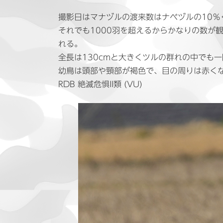
日
時
撮影日はマナヅルの渡来数はナベヅルの10％
:
それでも1000羽を超えるからかなりの数が
れる。
全長は130cmと大きくツルの群れの中でも
幼鳥は頭部や頸部が褐色で、目の周りは赤く
RDB 絶滅危惧II類 (VU)