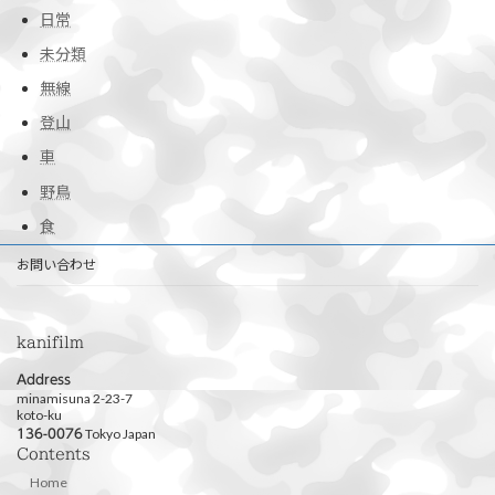
日常
未分類
無線
登山
車
野鳥
食
お問い合わせ
kanifilm
Address
minamisuna 2-23-7
koto-ku
Tokyo Japan
136-0076
Contents
Home