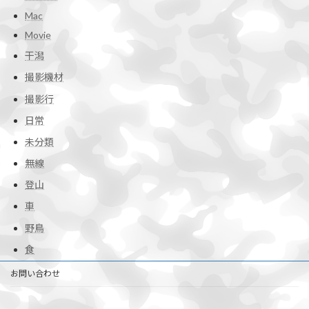
Mac
Movie
干潟
撮影機材
撮影行
日常
未分類
無線
登山
車
野鳥
食
お問い合わせ