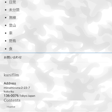
日常
未分類
無線
登山
車
野鳥
食
お問い合わせ
kanifilm
Address
minamisuna 2-23-7
koto-ku
Tokyo Japan
136-0076
Contents
Home