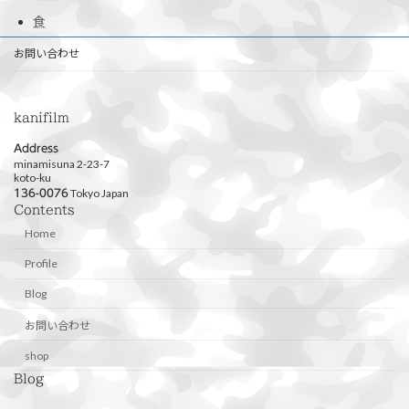
食
お問い合わせ
kanifilm
Address
minamisuna 2-23-7
koto-ku
Tokyo Japan
136-0076
Contents
Home
Profile
Blog
お問い合わせ
shop
Blog