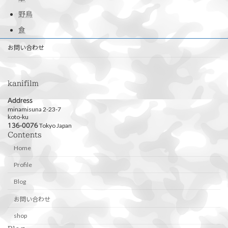
野鳥
食
お問い合わせ
kanifilm
Address
minamisuna 2-23-7
koto-ku
Tokyo Japan
136-0076
Contents
Home
Profile
Blog
お問い合わせ
shop