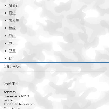
撮影行
日常
未分類
無線
登山
車
野鳥
食
お問い合わせ
kanifilm
Address
minamisuna 2-23-7
koto-ku
Tokyo Japan
136-0076
Contents