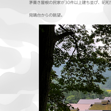
日
茅葺き屋根の民家が30件以上建ち並び、昭和
時
:
見晴台からの眺望。