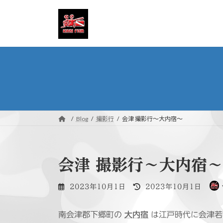
コ
ナ
ン
ビ
テ
ゲ
ン
ー
ツ
シ
へ
ョ
ス
ン
キ
に
ッ
移
プ
動
Blog
撮影行
会津 撮影行〜大内宿〜
会津 撮影行〜大内宿〜
最
2023年10月1日
2023年10月1日
終
更
南会津郡下郷町の
大内宿
は江戸時代に会津若
新