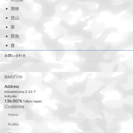
無線
登山
車
野鳥
食
お問い合わせ
kanifilm
Address
minamisuna 2-23-7
koto-ku
Tokyo Japan
136-0076
Contents
Home
Profile