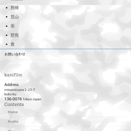
無線
登山
車
野鳥
食
お問い合わせ
kanifilm
Address
minamisuna 2-23-7
koto-ku
Tokyo Japan
136-0076
Contents
Home
Profile