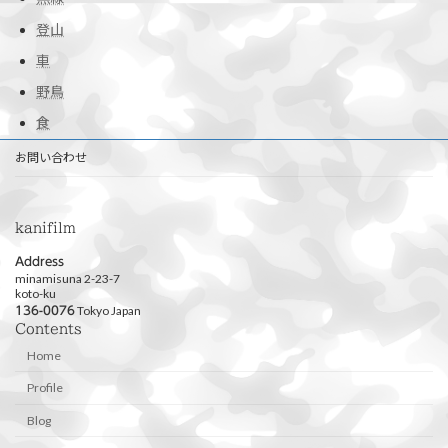
登山
車
野鳥
食
お問い合わせ
kanifilm
Address
minamisuna 2-23-7
koto-ku
Tokyo Japan
136-0076
Contents
Home
Profile
Blog