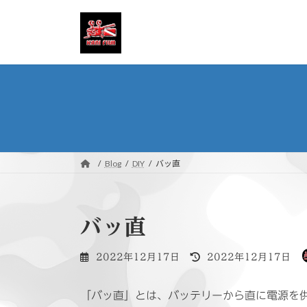
コ
ナ
ン
ビ
テ
ゲ
ン
ー
ツ
シ
へ
ョ
ス
ン
キ
に
ッ
移
プ
動
Blog
DIY
バッ直
バッ直
最
2022年12月17日
2022年12月17日
終
更
「バッ直」とは、バッテリーから直に電源を
新