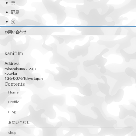
車
野鳥
食
お問い合わせ
kanifilm
Address
minamisuna 2-23-7
koto-ku
Tokyo Japan
136-0076
Contents
Home
Profile
Blog
お問い合わせ
shop