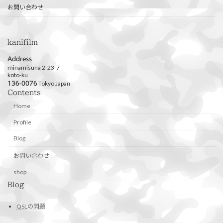
お問い合わせ
kanifilm
Address
minamisuna 2-23-7
koto-ku
Tokyo Japan
136-0076
Contents
Home
Profile
Blog
お問い合わせ
shop
Blog
QSLの問題