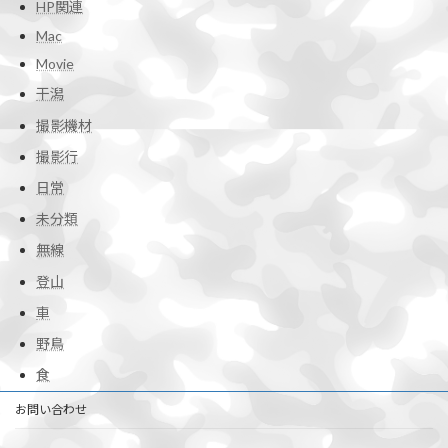
HP関連
Mac
Movie
干潟
撮影機材
撮影行
日常
未分類
無線
登山
車
野鳥
食
お問い合わせ