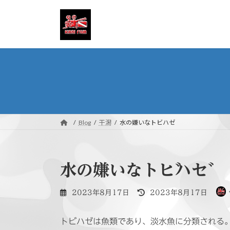
コ
ナ
ン
ビ
テ
ゲ
ン
ー
ツ
シ
へ
ョ
ス
ン
キ
に
ッ
移
プ
動
Blog
干潟
水の嫌いなトビハゼ
水の嫌いなトビハゼ
最
2023年8月17日
2023年8月17日
終
更
トビハゼは魚類であり、淡水魚に分類される
新